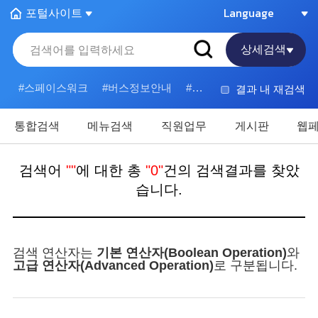
포털사이트
Language
포
외
털
국
상세검색
사
어
이
사
스페이스워크
버스정보안내
포항사랑상품권
채용
결과 내 재검색
트
이
바
트
로
바
통합검색
메뉴검색
직원업무
게시판
웹
가
로
기
가
검색어
에 대한 총
0
건의 검색결과를 찾았
열
기
습니다.
기
열
기
검색 연산자는
기본 연산자(Boolean Operation)
와
고급 연산자(Advanced Operation)
로 구분됩니다.